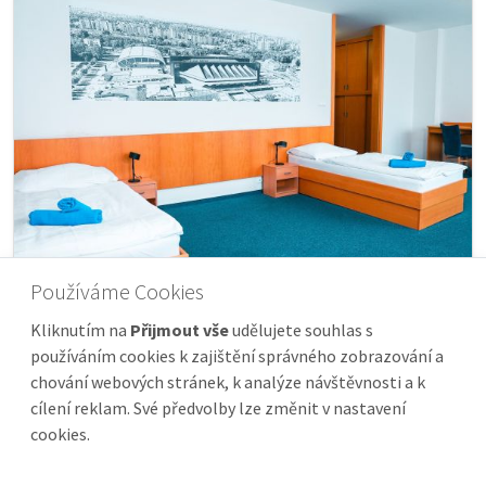
Používáme Cookies
Kliknutím na
Přijmout vše
udělujete souhlas s
Pokoj - ZTP
používáním cookies k zajištění správného zobrazování a
chování webových stránek, k analýze návštěvnosti a k
cílení reklam. Své předvolby lze změnit v nastavení
cookies.