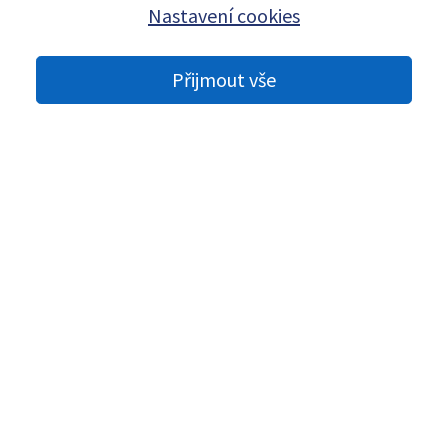
Nastavení cookies
Přijmout vše
Z ledu do pohodlí.
ODKAZY
Ubytování
Restaurace
Kontakt