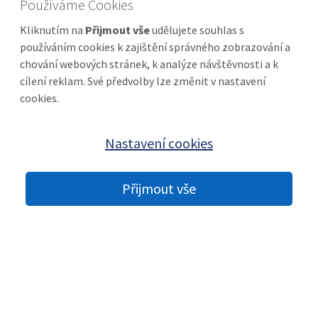
Používáme Cookies
Kliknutím na
Přijmout vše
udělujete souhlas s
používáním cookies k zajištění správného zobrazování a
Individuální nabídky pro firemní klientelu
chování webových stránek, k analýze návštěvnosti a k
cílení reklam. Své předvolby lze změnit v nastavení
cookies.
Rezervační formulář
Nastavení cookies
Přijmout vše